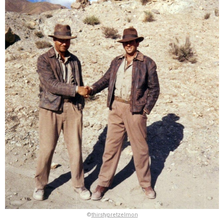
©
thirstypretzelmon