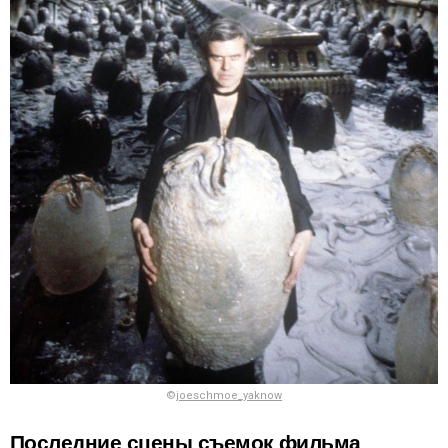
©
joeschmoe_yaknow
Последние сцены съемок фильма