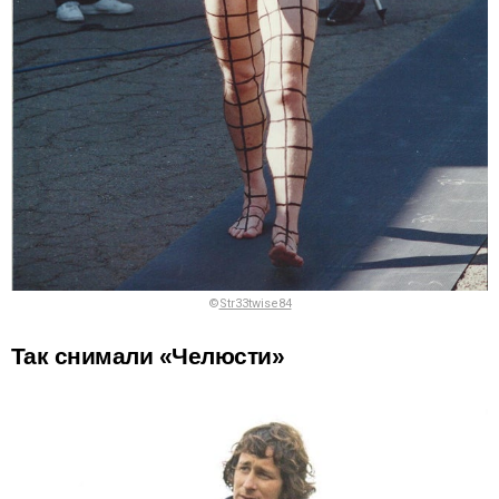
©
Str33twise84
Так снимали «Челюсти»