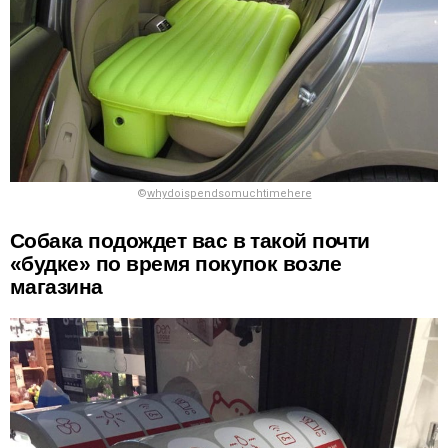
©
whydoispendsomuchtimehere
Собака подождет вас в такой почти
«будке» по время покупок возле
магазина