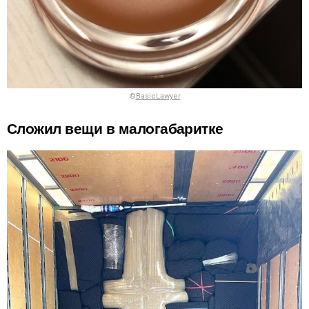
©
BasicLawyer
Сложил вещи в малогабаритке