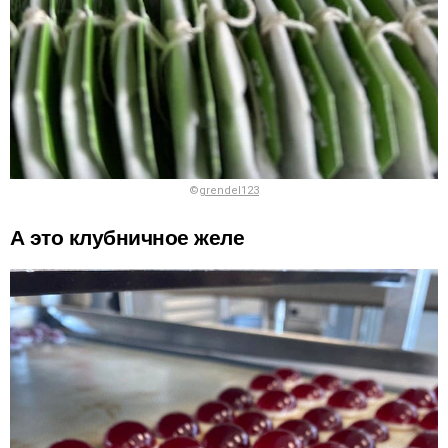
©
grendel123
А это клубничное желе