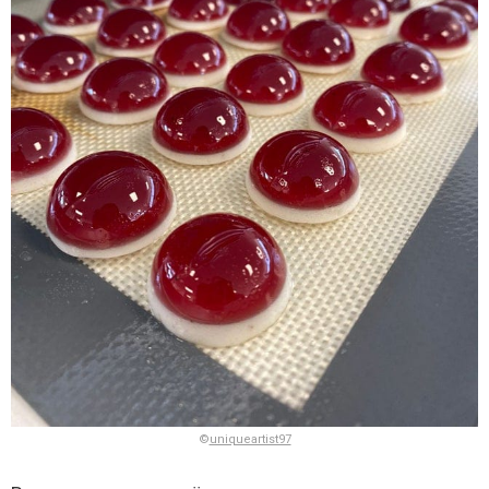
©
uniqueartist97