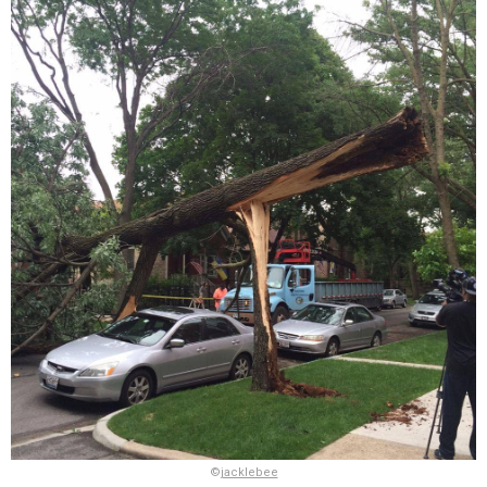
©
jacklebee