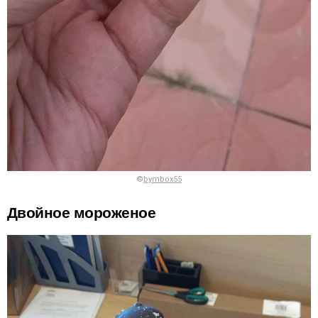
©
bymbox55
Двойное мороженое