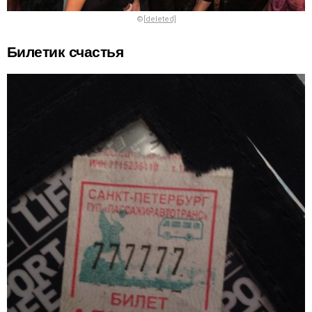
©
[deleted]
Билетик счастья