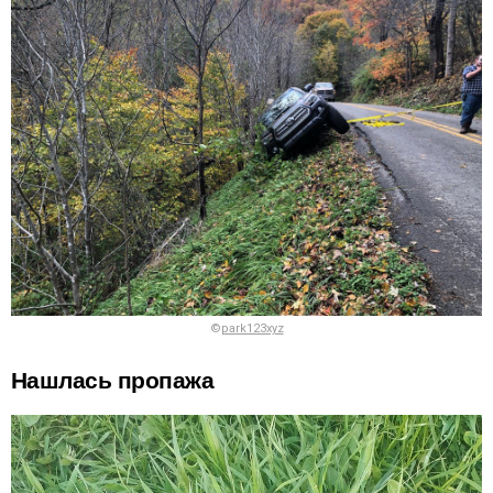
©
park123xyz
Нашлась пропажа