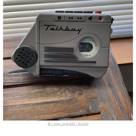
© I_play_high420 / Reddit