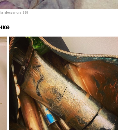
lla_alessandra_888
чке