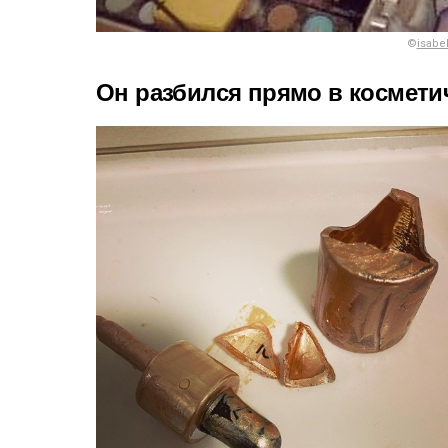
©
isabe
Он разбился прямо в космети