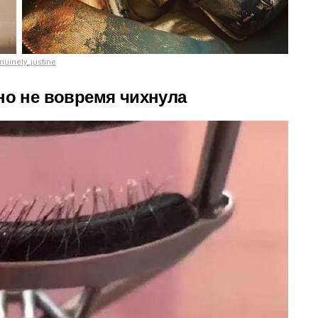
nuinely_justine
но не вовремя чихнула