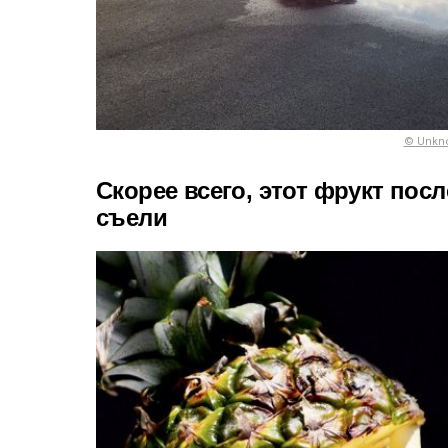
© Unkno
Скорее всего, этот фрукт пос
съели