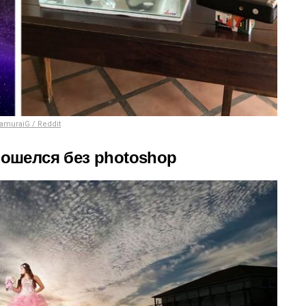
amuraiG / Reddit
бошелся без photoshop