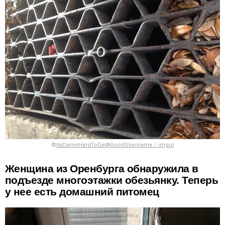
©
ItsDamnHardToGetAGoodUsername / imgur
Женщина из Оренбурга обнаружила в
подъезде многоэтажки обезьянку. Теперь
у нее есть домашний питомец