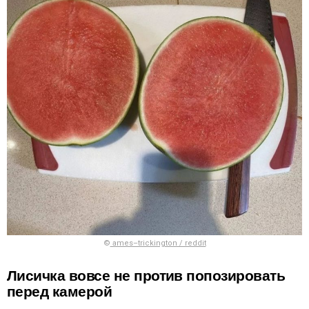
©
ames–trickington / reddit
Лисичка вовсе не против попозировать
перед камерой