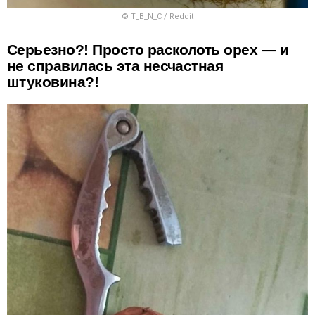
© T_B_N_C / Reddit
Серьезно?! Просто расколоть орех — и
не справилась эта несчастная
штуковина?!