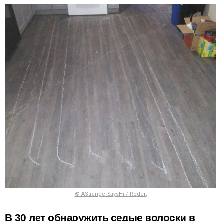
© AStrangerSaysHi / Reddit
В 30 лет обнаружить седые волоски в