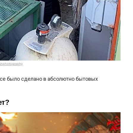
nhphotography
 все было сделано в абсолютно бытовых
ет?