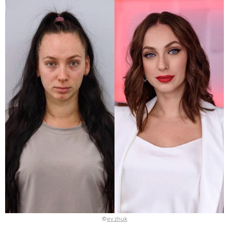
©
ev.zhuk