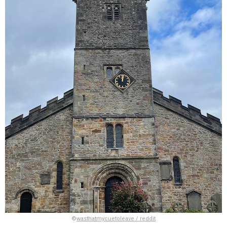
©
wasthatmycuetoleave / reddit