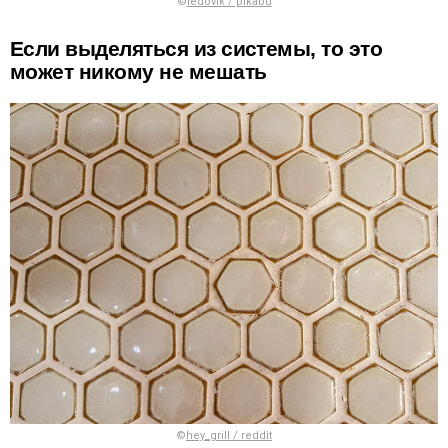
©
ledovik / pikabu
Если выделяться из системы, то это
может никому не мешать
©
hey_grill / reddit