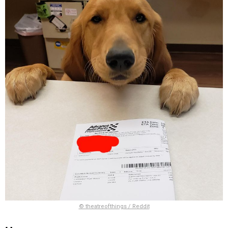
© theatreofthings / Reddit