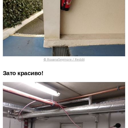
© RoxanaSeymore / Reddit
Зато красиво!