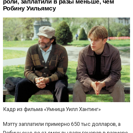
роли, заплатили в разы меньше, чем
Робину Уильямсу
Кадр из фильма «Умница Уилл Хантинг»
Мэтту заплатили примерно 650 тыс долларов, а
Робину еще до съемок выдали гонорар в размере