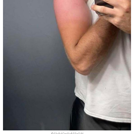
©
ShAdOwXxA55aSiN