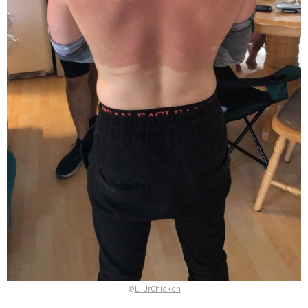
©
LilJrChicken