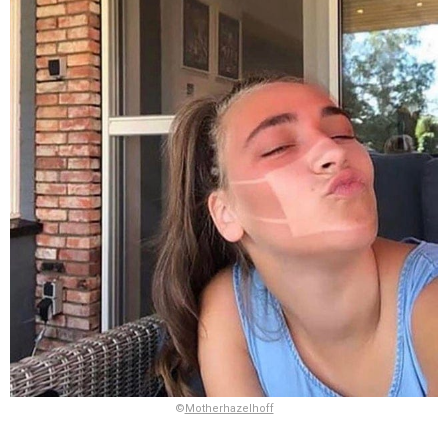
©
Motherhazelhoff