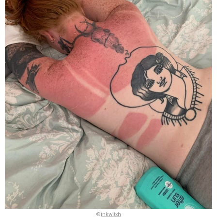
©
inkwitxh