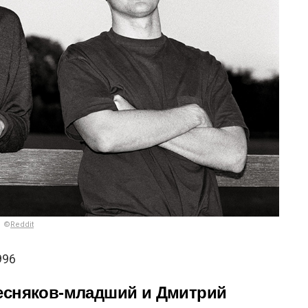
©
Reddit
996
есняков-младший и Дмитрий