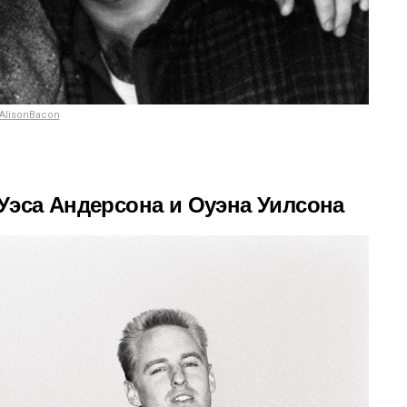
AlisonBacon
Уэса Андерсона и Оуэна Уилсона