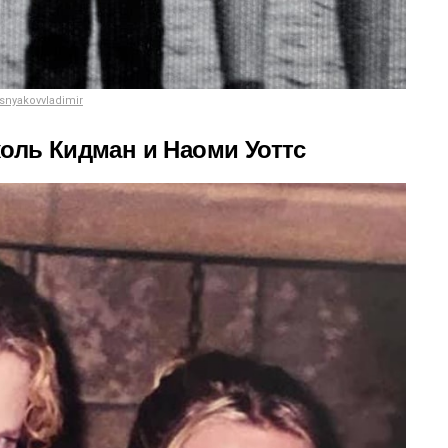
snyakovvladimir
коль Кидман и Наоми Уоттс