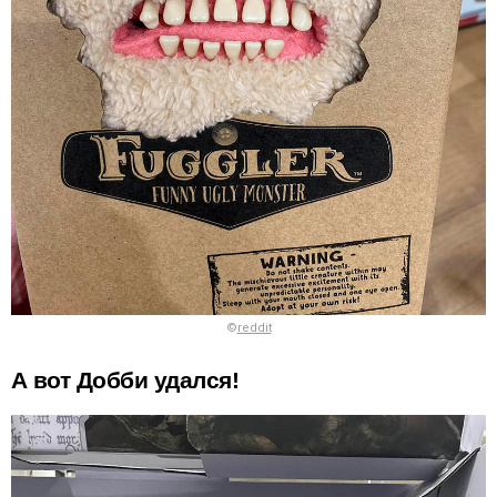
©
reddit
А вот Добби удался!