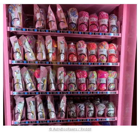
© AshyBooRawrs / Reddit