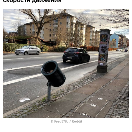
© Fred578b / Reddit