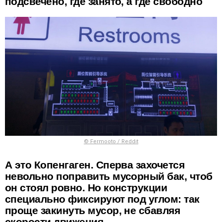
подсвечено, где занято, а где свободно
© Fermooto / Reddit
А это Копенгаген. Сперва захочется
невольно поправить мусорный бак, чтоб
он стоял ровно. Но конструкции
специально фиксируют под углом: так
проще закинуть мусор, не сбавляя
скорости движения